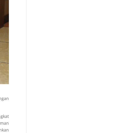
ngan
gkat
yaman
hkan