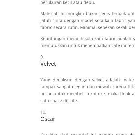
berukuran kecil atau debu.
Material ini mungkin bukan jenis terbaik unt
jatuh cinta dengan model sofa kain fabric y
fabric secara rutin. Minimal sepekan sekali b
Keuntungan memilih sofa kain fabric adalah 
memutuskan untuk menempatkan café ini ter
Velvet
Yang dimaksud dengan velvet adalah material
tampak sangat elegan dan mewah karena tekst
besar untuk membeli furniture, maka tidak a
satu space di café.
Oscar
Karakter dari material ini hampir sama 