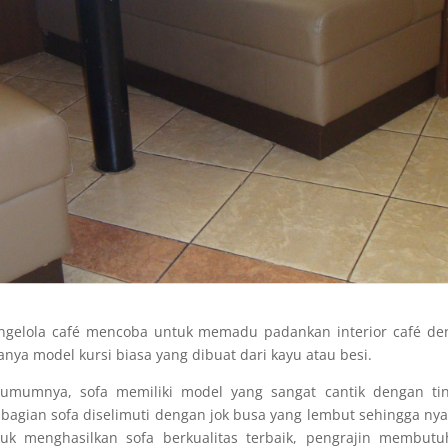
engelola café mencoba untuk memadu padankan interior café de
ya model kursi biasa yang dibuat dari kayu atau besi.
 umumnya, sofa memiliki model yang sangat cantik dengan tin
bagian sofa diselimuti dengan jok busa yang lembut sehingga n
uk menghasilkan sofa berkualitas terbaik, pengrajin membutu