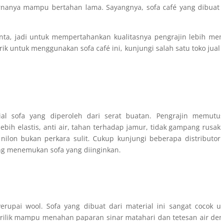
rnanya mampu bertahan lama. Sayangnya, sofa café yang dibuat
inta, jadi untuk mempertahankan kualitasnya pengrajin lebih me
rik untuk menggunakan sofa café ini, kunjungi salah satu toko jual
rial sofa yang diperoleh dari serat buatan. Pengrajin memutu
bih elastis, anti air, tahan terhadap jamur, tidak gampang rusa
lon bukan perkara sulit. Cukup kunjungi beberapa distributor
ung menemukan sofa yang diinginkan.
rupai wool. Sofa yang dibuat dari material ini sangat cocok 
akrilik mampu menahan paparan sinar matahari dan tetesan air d