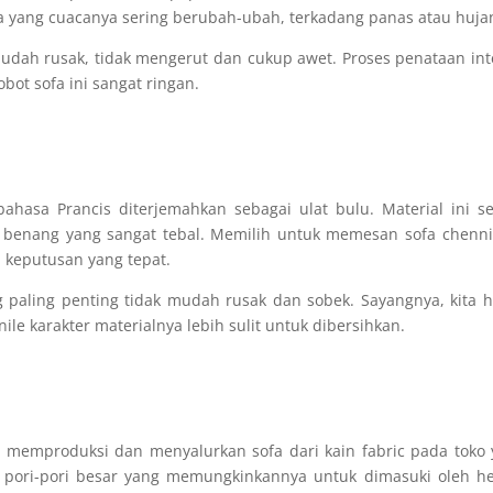
ya yang cuacanya sering berubah-ubah, terkadang panas atau huja
 mudah rusak, tidak mengerut dan cukup awet. Proses penataan int
bot sofa ini sangat ringan.
ahasa Prancis diterjemahkan sebagai ulat bulu. Material ini s
an benang yang sangat tebal. Memilih untuk memesan sofa chenni
n keputusan yang tepat.
 paling penting tidak mudah rusak dan sobek. Sayangnya, kita 
nile karakter materialnya lebih sulit untuk dibersihkan.
 memproduksi dan menyalurkan sofa dari kain fabric pada toko
iki pori-pori besar yang memungkinkannya untuk dimasuki oleh 