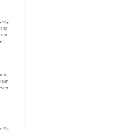
 yang
jang.
a dan
et.
hulu.
rajin
ster
 yang