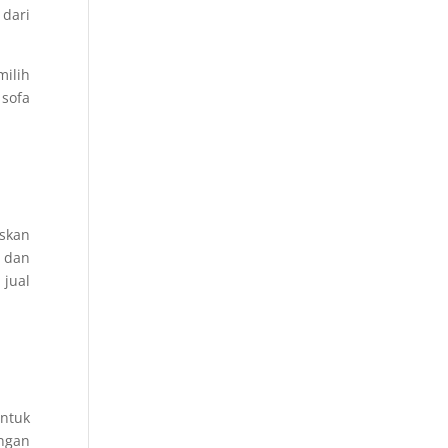
 dari
milih
 sofa
skan
k dan
 jual
untuk
engan