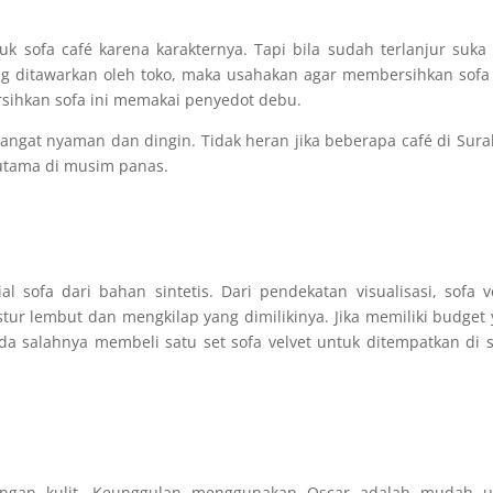
uk sofa café karena karakternya. Tapi bila sudah terlanjur suka
ang ditawarkan oleh toko, maka usahakan agar membersihkan sofa
ersihkan sofa ini memakai penyedot debu.
sangat nyaman dan dingin. Tidak heran jika beberapa café di Sur
utama di musim panas.
 sofa dari bahan sintetis. Dari pendekatan visualisasi, sofa v
ur lembut dan mengkilap yang dimilikinya. Jika memiliki budget
da salahnya membeli satu set sofa velvet untuk ditempatkan di 
dengan kulit. Keunggulan menggunakan Oscar adalah mudah u