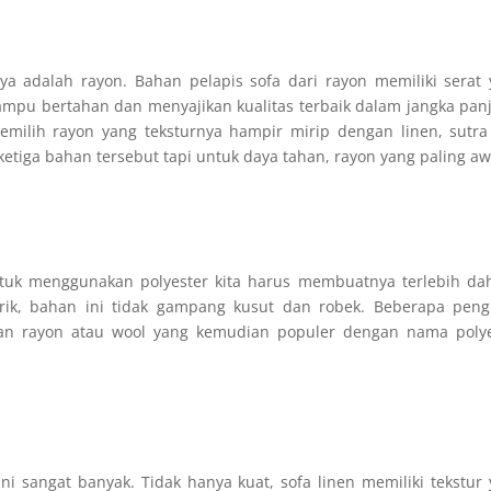
ya adalah rayon. Bahan pelapis sofa dari rayon memiliki serat
mampu bertahan dan menyajikan kualitas terbaik dalam jangka pan
emilih rayon yang teksturnya hampir mirip dengan linen, sutr
 ketiga bahan tersebut tapi untuk daya tahan, rayon yang paling aw
untuk menggunakan polyester kita harus membuatnya terlebih da
arik, bahan ini tidak gampang kusut dan robek. Beberapa peng
an rayon atau wool yang kemudian populer dengan nama polye
ni sangat banyak. Tidak hanya kuat, sofa linen memiliki tekstur