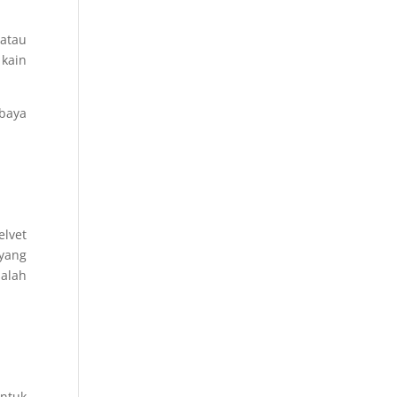
 atau
 kain
abaya
elvet
 yang
salah
ntuk