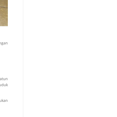
engan
atun
duduk
mukan