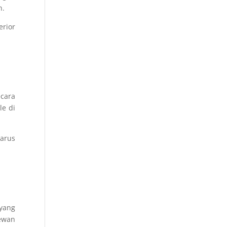
n.
erior
ecara
le di
harus
 yang
hewan